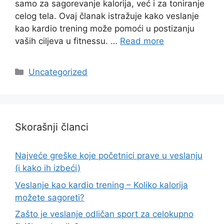
samo za sagorevanje kalorija, već i za toniranje
celog tela. Ovaj članak istražuje kako veslanje
kao kardio trening može pomoći u postizanju
vaših ciljeva u fitnessu. …
Read more
Categories
Uncategorized
Skorašnji članci
Najveće greške koje početnici prave u veslanju
(i kako ih izbeći)
Veslanje kao kardio trening – Koliko kalorija
možete sagoreti?
Zašto je veslanje odličan sport za celokupno