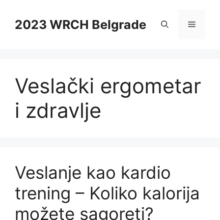
Skip
to
2023 WRCH Belgrade
Menu
content
Veslački ergometar
i zdravlje
Veslanje kao kardio
trening – Koliko kalorija
možete sagoreti?