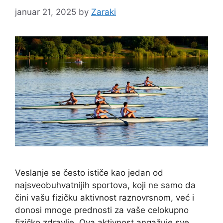
januar 21, 2025
by
Zaraki
Veslanje se često ističe kao jedan od
najsveobuhvatnijih sportova, koji ne samo da
čini vašu fizičku aktivnost raznovrsnom, već i
donosi mnoge prednosti za vaše celokupno
fizičko zdravlje. Ova aktivnost angažuje sve