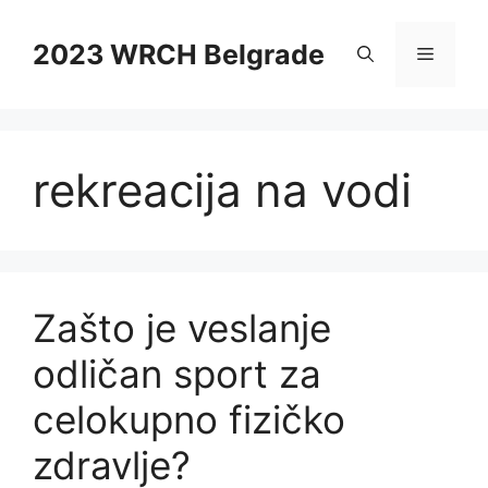
Skip
to
2023 WRCH Belgrade
Menu
content
rekreacija na vodi
Zašto je veslanje
odličan sport za
celokupno fizičko
zdravlje?