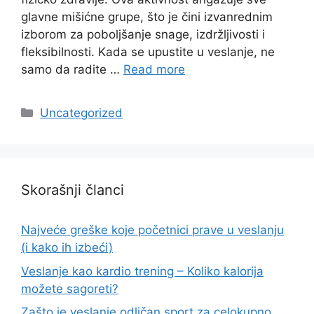
glavne mišićne grupe, što je čini izvanrednim
izborom za poboljšanje snage, izdržljivosti i
fleksibilnosti. Kada se upustite u veslanje, ne
samo da radite …
Read more
Categories
Uncategorized
Skorašnji članci
Najveće greške koje početnici prave u veslanju
(i kako ih izbeći)
Veslanje kao kardio trening – Koliko kalorija
možete sagoreti?
Zašto je veslanje odličan sport za celokupno